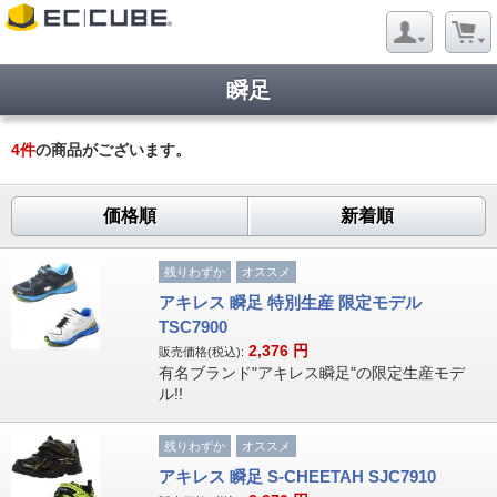
瞬足
4
件
の商品がございます。
価格順
新着順
残りわずか
オススメ
アキレス 瞬足 特別生産 限定モデル
TSC7900
2,376
円
販売価格(税込):
有名ブランド"アキレス瞬足"の限定生産モデ
ル!!
残りわずか
オススメ
アキレス 瞬足 S-CHEETAH SJC7910